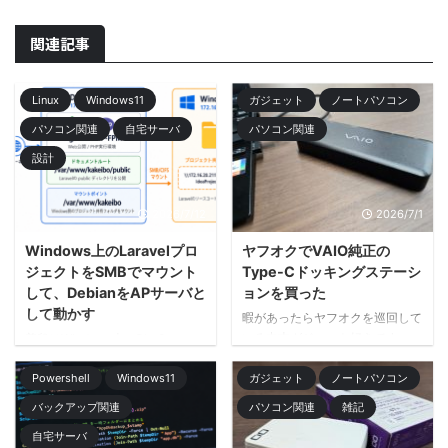
関連記事
Linux
Windows11
ガジェット
ノートパソコン
パソコン関連
自宅サーバ
パソコン関連
設計
2026/7/12
2026/7/1
Windows上のLaravelプロ
ヤフオクでVAIO純正の
ジェクトをSMBでマウント
Type-Cドッキングステーシ
して、DebianをAPサーバと
ョンを買った
して動かす
暇があったらヤフオクを巡回して
いる中古ガジェット好きです。
普段はWindows上のPhpStormで
中古VAIOを買ってからというも
Laravelを触っているのですが、
の、VAIO関連の周辺機器もつい
Powershell
Windows11
ガジェット
ノートパソコン
今回はWindows側に置いたソー
探してしまうようになりました。
スコードをそのまま利用しつつ、
バックアップ関連
パソコン関連
雑記
今回見つけたのは、VAIO純正の
Linux側をAPサーバとして動かす
自宅サーバ
Type-Cドッキングステーション
構成を試してみました。（CI/CD