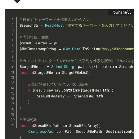
# 検索するキーワードを標準入力から入力
$searchStr
 = 
Read-Host
"検索するキーワードを入力してください"
# 内部で使う変数
$resultFileArray
 = @
(
)
$fileTimestampString
 = 
(
Get-Date
)
.
ToString
(
"yyyyMMddhhmmss"
# カレントディレクトリの*.txtから文字列を検索し配列にフルパスを格
$targetFileList
 = 
Select-String
-
path 
*
.
txt 
-
pattern 
$searchStr
foreach
(
$targetFile
 in 
$targetFileList
)
{
# 既に登録しているフルパスは除外
if
(
!
$resultFileArray
.
Contains
(
$targetFile
.
Path
)
)
{
$resultFileArray
+=
$targetFile
.
Path

}
}
# 圧縮処理
foreach
(
$resultFilePath
 in 
$resultFileArray
)
{
Compress-Archive
-
Path 
$resultFilePath
-
DestinationPath
}