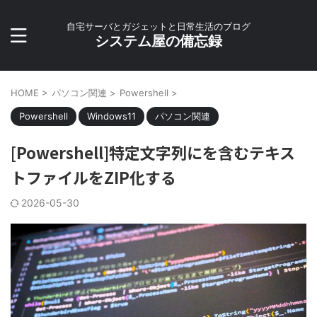
自宅サーバとガジェットと日常生活のブログ
システム屋の備忘録
HOME
>
パソコン関連
>
Powershell
>
Powershell
Windows11
パソコン関連
[Powershell]特定文字列にを含むテキス
トファイルをZIP化する
2026-05-30