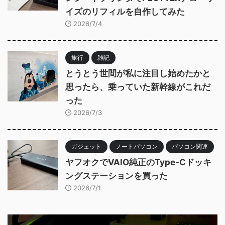
イズのリフィルを自作してみた
2026/7/4
旅行
雑記
とうとう世間が私に注目し始めたかと
思ったら、乗っていた新幹線がこれだ
った
2026/7/3
ガジェット
ノートパソコン
パソコン関連
ヤフオクでVAIO純正のType-Cドッキ
ングステーションを買った
2026/7/1