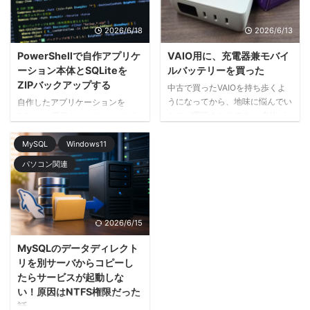
です。型番は VJ8PRA2。ヤフオ
の構成組んでも良いですが、色々
クで中古品として出ていたものを
異な事情があって今回は横着構成
2026/6/18
2026/6/13
落札しました。落札価格は 3,370
をします） 構成はこんな感じで
円。送料を入れてもかなり手頃だ
す。 ソースコードはWindows側
PowerShellで自作アプリケ
VAIO用に、充電器兼モバイ
ったので、これは買っておいて損
に置いたまま、DebianからSMB
ーション本体とSQLiteを
ルバッテリーを買った
はなさそうだなと。 VAIO純正の
でマウントし、NginxとPHP-
ZIPバックアップする
中古で買ったVAIOを持ち歩くよ
Type-Cドッキングステーション
FPMでLaravelを動かします。本
うになってから、地味に悩んでい
自作したアプリケーションを
今回購入したのは、VAIOのロゴ
番向けというよりは、Windows
たのが電源まわりです。 本体が
SQLiteで運用していると、アプ
が入った純正のドッキングス ...
で編集しながらLinux環境で ...
軽くても、標準の電源アダプタ
リケーション本体と一緒に
に、スマホ用の充電ケーブルとモ
SQLiteのDBファイルもバックア
MySQL
Windows11
バイルバッテリーと結局荷物が増
ップしておきたくなります。大き
パソコン関連
えます。カフェや新幹線、出先の
なシステムであれば専用のバック
作業スペースで少し使うくらいな
アップ製品やDBバックアップの
ら、できるだけ身軽にしたい。
仕組みを用意しますが、個人利用
ということで、VAIO用に充電器
や小規模な社内ツールであれば、
2026/6/15
兼モバイルバッテリーを買いまし
そこまで大げさにしなくてもよい
た。 買ったのは、CIOの
場面があります。今回は、
MySQLのデータディレクト
「SMARTCOBY Pro PLUG」で
PowerShellで指定フォルダをZIP
リを別サーバからコピーし
す。コンセントプラグ付きのモバ
化し、古いバックアップを自動削
たらサービスが起動しな
イルバッテリーで、普段は充電器
除するスクリプトを作りました。
い！原因はNTFS権限だった
として使えて、コンセントがない
アプリケーション本体のフォルダ
話
場所ではモバイルバッ ...
ごとZIPにしておけば、万が一フ