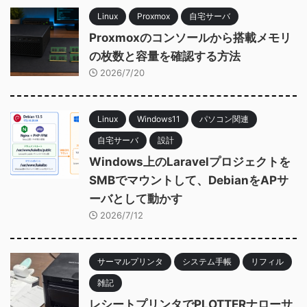
Linux
Proxmox
自宅サーバ
Proxmoxのコンソールから搭載メモリ
の枚数と容量を確認する方法
2026/7/20
Linux
Windows11
パソコン関連
自宅サーバ
設計
Windows上のLaravelプロジェクトを
SMBでマウントして、DebianをAPサ
ーバとして動かす
2026/7/12
サーマルプリンタ
システム手帳
リフィル
雑記
レシートプリンタでPLOTTERナローサ