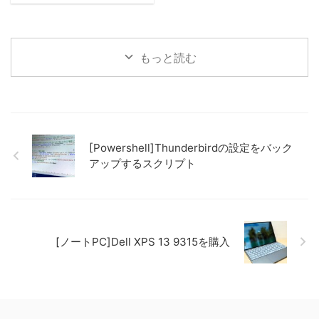
⚠ 注意事項 ・設定内容やプログ
ァイルを壊してしまった ...
ラムの内容は、用途・環境に応じ
て適切なものが変わります。 ・
もっと読む
各種設定値や環境情報についてよ
く理解を深め、壊れてもよい環境
で十分に検証してください。 ・
なるべく正確に書くよう心掛けて
いますが、本投稿内容を実施され
る際には自己責任の下でお願いい
たします。 開発用のWindows 11
[Powershell]Thunderbirdの設定をバック
上で稼働していた MySQL 8.0 の
アップするスクリプト
環境を別サーバへ移行するため、
同じバージョンのMySQLサーバ
をインストールして以下のディレ
クトリを旧Windows機から新
Windows機コピーした。 C: ...
[ノートPC]Dell XPS 13 9315を購入