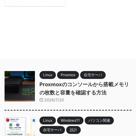
VAIOを購入しました。 買ったの
は VAIO Pro PJ VJPJ218。12.5イ
ンチのモバイルノートで、CPU
は Core i5-1135G7、メモリ
16GB、SSD 256GB という構成
です。 落札価格は 25,800円。 サ
ブ用途のPCとして考えると、か
なりちょうどいい価格でした。
軽くて気軽に持ち出せるPCが欲
しかった 普段使っているPCとは
別に、外へ持ち出しやすいノート
PCが1台欲しいと思っていまし
Linux
Proxmox
自宅サーバ
た。 用途としては、外出先でブ
ロ ...
Proxmoxのコンソールから搭載メモリ
の枚数と容量を確認する方法
2026/7/20
Linux
Windows11
パソコン関連
自宅サーバ
設計