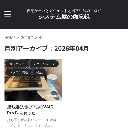
自宅サーバとガジェットと日常生活のブログ
システム屋の備忘録
HOME
>
2026年
>
4月
月別アーカイブ：2026年04月
ガジェット
ノートパソコン
パソコン関連
雑記
2026/6/7
持ち運び用に中古のVAIO
Pro PJを買った
持ち運び用の軽いノートPCが欲
しくなり、ヤフオクで中古の