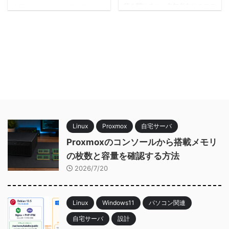
筒を開けると、参加者向けのステ
今回は、VirtualBox 上で動いてい
ッカーが入っていて、「久しぶり
た AlmaLinux の仮想マシンを、
のCTFは楽しかったな」と思い出
Clonezilla を使って Proxmox 上
したので、せっかくなので参加記
の仮想マシンへ移行した際に、起
録を残しておこうと思います。
動できずに詰まった話です。 移
今回は順位を狙うというより、AI
行自体は完了したように見えたも
に頼らず、自力でどこまで解ける
のの、起動時に dracut-initqueue
かを試してみたい、という気持ち
timeout が出続け、OS が正常起
で参加しました。最近はどうして
動しませんでした。最終的には、
も、調べ物やコード補助にAIを使
Proxmox 側の仮想ディスク接続
うのが当たり前になってきていま
方式の違いっぽい感じで、既存デ
すが、プライベートで参加する
ィスクを SATA で再接続する こ
Linux
Proxmox
自宅サーバ
CTFぐらいは「いま自分の頭と手
とで復旧できました。 また、切
だけで、どこまで辿り着けるの
り分けの過程で、Proxmox の ...
Proxmoxのコンソールから搭載メモリ
か」を楽しみたいので ...
の枚数と容量を確認する方法
2026/7/20
Linux
Windows11
パソコン関連
自宅サーバ
設計