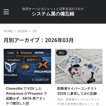
自宅サーバとガジェットと日常生活のブログ
システム屋の備忘録
HOME
>
2026年
>
3月
月別アーカイブ：2026年03月
Linux
Proxmox
雑記
Virtualbox
自宅サーバ
2026/5/30
2026/3/29
Clonezilla で V2V した
防衛省サイバーコンテスト
AlmaLinux が Proxmox で
2026 に参加してみた記録
起動せず、SATA 再アタッ
先日、防衛省サイバーコンテスト
チで復旧した話
2026 の参加賞が届きました。封