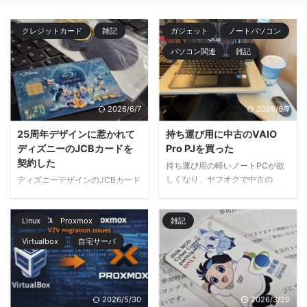
クレジットカード
雑記
ガジェット
ノートパソコン
パソコン関連
雑記
2026/6/7
2026/6/7
25周年デザインに惹かれて
持ち運び用に中古のVAIO
ディズニーのJCBカードを
Pro PJを買った
契約した
持ち運び用の軽いノートPCが欲
しくなり、ヤフオクで中古の
ディズニーデザインのJCBカード
VAIOを購入しました。 買ったの
を契約しました。理由はかなりシ
は VAIO Pro PJ VJPJ218。12.5イ
ンプルで、25周年デザインが良
ンチのモバイルノートで、CPU
かったからです。 カードの機能
Linux
Proxmox
雑記
は Core i5-1135G7、メモリ
や特典ももちろん大事ですが、今
Virtualbox
自宅サーバ
16GB、SSD 256GB という構成
回はそれ以上に見た目に惹かれま
です。 落札価格は 25,800円。 サ
した。青を基調にしたデザイン
ブ用途のPCとして考えると、か
に、ミッキーやミニー、ドナルド
なりちょうどいい価格でした。
たちが並んでいて、記念カードら
2026/5/30
2026/3/29
軽くて気軽に持ち出せるPCが欲
しい特別感があります。 普段使