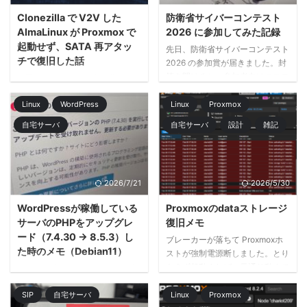
しかった 普段使っているPCとは
うクレジットカードだからこそ、
Clonezilla で V2V した
防衛省サイバーコンテスト
別に、外へ持ち出しやすいノート
取り出したときに少し気分が上が
AlmaLinux が Proxmox で
2026 に参加してみた記録
PCが1台欲しいと思っていまし
るものがいい。そう考えると、こ
起動せず、SATA 再アタッ
先日、防衛省サイバーコンテスト
た。 用途としては、外出先でブ
ういうデザインで選ぶのも全然あ
チで復旧した話
2026 の参加賞が届きました。封
ロ ...
りだなと思いました。 一緒にミ
筒を開けると、参加者向けのステ
今回は、VirtualBox 上で動いてい
ッキー型のQUICPayも届きまし
ッカーが入っていて、「久しぶり
た AlmaLinux の仮想マシンを、
た。キーホルダー感覚で持て ...
のCTFは楽しかったな」と思い出
Linux
WordPress
Linux
Proxmox
Clonezilla を使って Proxmox 上
したので、せっかくなので参加記
の仮想マシンへ移行した際に、起
自宅サーバ
自宅サーバ
設計
雑記
録を残しておこうと思います。
動できずに詰まった話です。 移
今回は順位を狙うというより、AI
行自体は完了したように見えたも
に頼らず、自力でどこまで解ける
のの、起動時に dracut-initqueue
かを試してみたい、という気持ち
timeout が出続け、OS が正常起
2026/7/21
2026/5/30
で参加しました。最近はどうして
動しませんでした。最終的には、
も、調べ物やコード補助にAIを使
Proxmox 側の仮想ディスク接続
WordPressが稼働している
Proxmoxのdataストレージ
うのが当たり前になってきていま
方式の違いっぽい感じで、既存デ
サーバのPHPをアップグレ
復旧メモ
すが、プライベートで参加する
ィスクを SATA で再接続する こ
ード（7.4.30 -> 8.5.3）し
ブレーカーが落ちて Proxmoxホ
CTFぐらいは「いま自分の頭と手
とで復旧できました。 また、切
た時のメモ（Debian11）
ストが強制電源断しました。とり
だけで、どこまで辿り着けるの
り分けの過程で、Proxmox の ...
あえず起動すれば、元通り動くで
きっかけ 久々にWordPressのダ
か」を楽しみたいので ...
しょうと思ったんですが、仮想マ
ッシュボードを開いたところ、次
シンを配置しているHDDのディ
SIP
自宅サーバ
Linux
Proxmox
の警告が表示されていました。