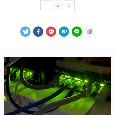
ードは4枚格納出来るので、保険
1
2
3
のを物色してDellのXPS13を購
証・マイナカード・クレカ・キャ
入。 ノートパソコンに求めるス
ッシュカードの4枚。割り切って
ペック 個人的にノートパソコン
ミニマムな感じなのが良い感じ。
に基本的に求めるものは、下記の
あとは、お札が入ってジッパーの
スペックでXPS13以外だと
中に必要最低限のコインとかが入
Thinkpad X1 Nanoあたりと ...
るので丁度いい感じ。 とても ...