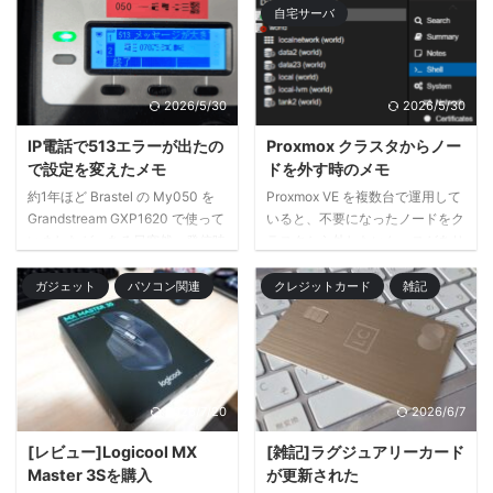
スクがマウント出来ない状態に。
PHPの更新を推奨 このサイトは
自宅サーバ
「まあ、もっぺん再起動すれば直
古いバージョンのPHP（7.4.30）
せば戻るでしょ」と思って再起動
を実行しており、セキュリティア
したんですが、それでも変わら
ップデートを受け取れません。更
ず、data ストレージが見えない
新する必要があります。 管理画
2026/5/30
2026/5/30
状態に。 もちろん仮想マシンを
面上でここまで明確に出ているの
起動しようとしても下記のように
で、後回しにせずアップグレード
IP電話で513エラーが出たの
Proxmox クラスタからノー
エラーが出てしまって起動でき
対応を進めました。 ⚠ 注意事項
で設定を変えたメモ
ドを外す時のメモ
ず。。。 ERROR: activating LV
設定内容やプログラムの内容は、
約1年ほど Brastel の My050 を
Proxmox VE を複数台で運用して
'data/data' failed: Activation ...
用途・環境に応じて適切なものが
Grandstream GXP1620 で使って
いると、不要になったノードをク
変わります。 各種設定値や環境
いましたが、ある日突然、発信時
ラスタから外したいケースがあり
情報についてよく理解を深め、壊
に SIP 513（Message Too
ます。例えば、ハードウェアの入
れてもよい環境で十分に検証して
Large） が出るようになりまし
れ替えやテストノードを片付けた
ガジェット
パソコン関連
クレジットカード
雑記
ください ...
た。調べたところ、特定の SIP ヘ
いときです。この記事では
ッダを無効化することで解決した
Proxmox VE 8.2.4 を例に、クラ
ので、備忘録として残します。
スタからノードを外す方法をまと
⚠ 注意事項 設定内容やプログラ
めます。 ⚠ 注意事項 設定内容や
ムの内容は、用途・環境に応じて
プログラムの内容は、用途・環境
2026/7/20
2026/6/7
適切なものが変わります。 各種
に応じて適切なものが変わりま
設定値や環境情報についてよく理
す。 各種設定値や環境情報につ
[レビュー]Logicool MX
[雑記]ラグジュアリーカード
解を深め、壊れてもよい環境で十
いてよく理解を深め、壊れてもよ
Master 3Sを購入
が更新された
分に検証してください。 なるべ
い環境で十分に検証してくださ