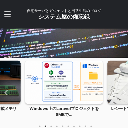
自宅サーバとガジェットと日常生活のブログ
システム屋の備忘録
搭載メモリ
Windows上のLaravelプロジェクトを
レシートプ
SMBで...