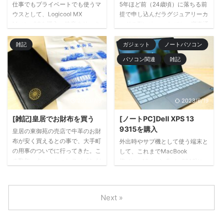
仕事でもプライベートでも使うマ
5年ほど前（24歳頃）に落ちる前
く正確に書くよう心掛けていま ...
い。 なるべく正確に書くよう心
ウスとして、Logicool MX
提で申し込んだラグジュアリーカ
掛けていますが、本投稿内容を実
Master 3Sを購入。静音クリック
ードのTitanium。なぜか、審査通
施される ...
やMagSpeedホイール、複数端末
過してしまい年会費5万5千もす
の切り替えなど、普段のパソコン
るが折角なので持ち続けています
雑記
ガジェット
ノートパソコン
作業で便利なところをまとめまし
が５年経過して更新。転職直後で
パソコン関連
雑記
た。
毎日てんやわんやしてたり、新型
コロナウィルスとかもなくオフィ
ス出社が当たり前な生活だったが
この5年で大きく様変わりしたな
2023/7/9
2023/6/19
と。 これまで使っていた券面は
旧券面の横型で、表面にカード番
[雑記]皇居でお財布を買う
[ノートPC]Dell XPS 13
号などが印刷されちえましたが今
9315を購入
皇居の東御苑の売店で牛革のお財
回の券面は縦型でスタイリッシュ
布が安く買えるとの事で、大手町
外出時やサブ機として使う端末と
な感じに。カード番号は裏側に記
の用事のついでに行ってきた。こ
して、これまでMacBook
載されているので、クレカをブロ
の数年、キャッシュレスメインだ
(Retina, 12-inch, Early 2016)に
グやTwitterに ...
ったのでカードケース＋マネーク
Windows10Proをインストールし
リップだったのですが今後は現金
て使っていましたが流石に動作が
が必要になりそうなのでお財布を
重たく限界を感じ始めたので、そ
Next »
買おうと。今回は長財布を購入。
ろそろ買い替え頃かなと。Macは
これで、1,500円。安い。そし
この１年ほど起動すらしていたい
て、菊花紋章がカッコいい。 カ
ので、Windows端末で良さげな