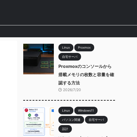
Linux
Proxmox
自宅サーバ
Proxmoxのコンソールから
搭載メモリの枚数と容量を確
認する方法
2026/7/20
Linux
Windows11
パソコン関連
自宅サーバ
設計