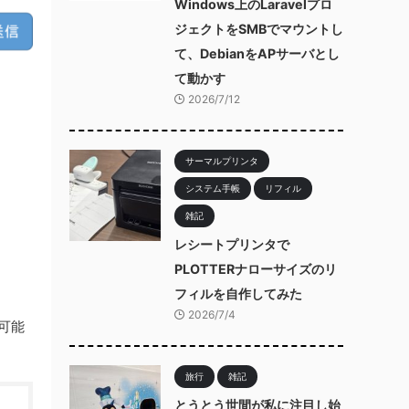
Windows上のLaravelプロ
ジェクトをSMBでマウントし
て、DebianをAPサーバとし
て動かす
2026/7/12
サーマルプリンタ
システム手帳
リフィル
雑記
レシートプリンタで
PLOTTERナローサイズのリ
フィルを自作してみた
2026/7/4
可能
旅行
雑記
とうとう世間が私に注目し始