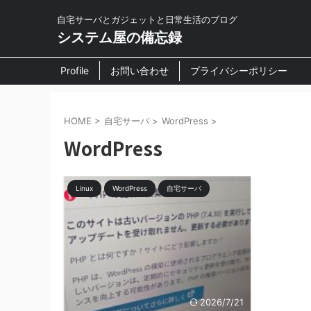
自宅サーバとガジェットと日常生活のブログ
システム屋の備忘録
Profile
お問い合わせ
プライバシーポリシー
HOME
>
自宅サーバ
>
WordPress
>
WordPress
Linux
WordPress
自宅サーバ
2026/7/21