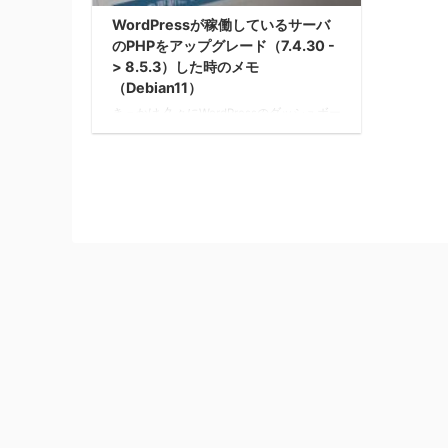
WordPressが稼働しているサーバ
のPHPをアップグレード（7.4.30 -
> 8.5.3）した時のメモ
（Debian11）
きっかけ 久々にWordPressのダッシュボー
ドを開いたところ、次の警告が表示されて
いました。 PHPの更新を推奨 このサイト
は古いバージョンのPHP（7.4.30）を実行
しており、セキュリティアップデートを受
け取れません。更新する必要があります。
管理画面上でここまで明確に出ているの
で、後回しにせずアップグレード対応を進
めました。 ⚠ 注意事項 設定内容やプログ
ラムの内容は、用途・環境に応じて適切な
ものが変わります。 各種設定値や環境情
報についてよく理解を深め、壊れてもよい
環境で十分に検証してください ...