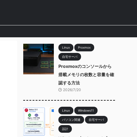
Linux
Proxmox
自宅サーバ
Proxmoxのコンソールから
搭載メモリの枚数と容量を確
認する方法
2026/7/20
Linux
Windows11
パソコン関連
自宅サーバ
設計