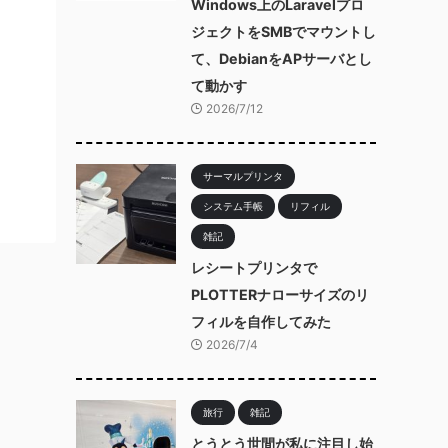
Windows上のLaravelプロ
ジェクトをSMBでマウントし
て、DebianをAPサーバとし
て動かす
2026/7/12
サーマルプリンタ
システム手帳
リフィル
雑記
レシートプリンタで
PLOTTERナローサイズのリ
フィルを自作してみた
2026/7/4
旅行
雑記
とうとう世間が私に注目し始