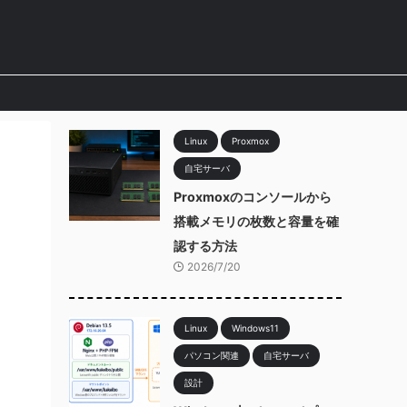
Linux
Proxmox
自宅サーバ
Proxmoxのコンソールから
搭載メモリの枚数と容量を確
認する方法
2026/7/20
Linux
Windows11
パソコン関連
自宅サーバ
設計