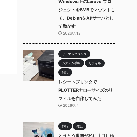
Windows上のLaravelプロ
ジェクトをSMBでマウントし
て、DebianをAPサーバとし
て動かす
2026/7/12
サーマルプリンタ
システム手帳
リフィル
雑記
レシートプリンタで
PLOTTERナローサイズのリ
フィルを自作してみた
2026/7/4
旅行
雑記
とうとう世間が私に注目し始