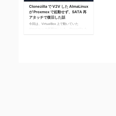
Clonezilla で V2V した AlmaLinux
が Proxmox で起動せず、SATA 再
アタッチで復旧した話
今回は、VirtualBox 上で動いていた
AlmaLinux の仮想マシンを、Clonezilla を
使って Proxmox 上の仮想マシンへ移行し
た際に、起動できずに詰まった話です。
移行自体は完了したように見えたものの、
起動時に dracut-initqueue timeout が出続
け、OS が正常起動しませんでした。最終
的には、Proxmox 側の仮想ディスク接続
方式の違いっぽい感じで、既存ディスクを
SATA で再接続する ことで復旧できまし
た。 また、切り分けの過程で、Proxmox
の ...