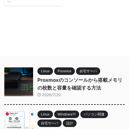
話
⚠ 注意事項 ・設定内容やプログ
ラムの内容は、用途・環境に応じ
て適切なものが変わります。 ・
各種設定値や環境情報についてよ
く理解を深め、壊れてもよい環境
で十分に検証してください。 ・
なるべく正確に書くよう心掛けて
いますが、本投稿内容を実施され
る際には自己責任の下でお願いい
たします。 開発用のWindows 11
上で稼働していた MySQL 8.0 の
Linux
Proxmox
自宅サーバ
環境を別サーバへ移行するため、
同じバージョンのMySQLサーバ
Proxmoxのコンソールから搭載メモリ
をインストールして以下のディレ
の枚数と容量を確認する方法
クトリを旧Windows機から新
2026/7/20
Windows機コピーした。 C: ...
Linux
Windows11
パソコン関連
自宅サーバ
設計