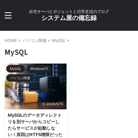
自宅サーバとガジェットと日常生活のブログ
システム屋の備忘録
HOME
>
パソコン関連
>
MySQL
>
MySQL
MySQL
Windows11
パソコン関連
2026/6/15
MySQLのデータディレクト
リを別サーバからコピーし
たらサービスが起動しな
い！原因はNTFS権限だった